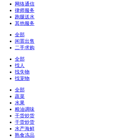
网络通信
律师服务
跑腿送水
其他服务
全部
闲置出售
二手求购
全部
找人
找失物
找宠物
全部
蔬菜
水果
粮油调味
干货炒货
干货炒货
水产海鲜
熟食冻品