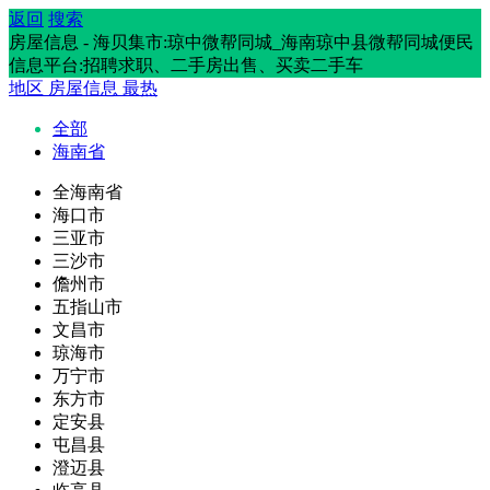
返回
搜索
房屋信息 - 海贝集市:琼中微帮同城_海南琼中县微帮同城便民
信息平台:招聘求职、二手房出售、买卖二手车
地区
房屋信息
最热
全部
海南省
全海南省
海口市
三亚市
三沙市
儋州市
五指山市
文昌市
琼海市
万宁市
东方市
定安县
屯昌县
澄迈县